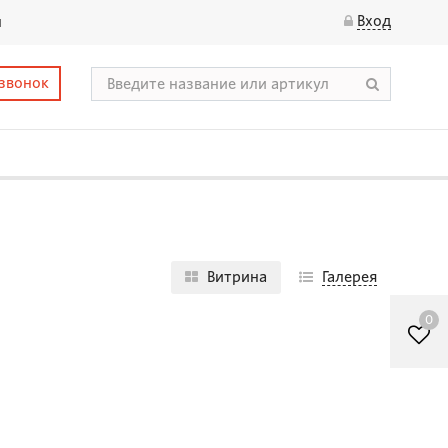
Вход
ы
 звонок
Витрина
Галерея
0