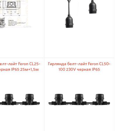
елт-лайт Feron CL25-
Гирлянда белт-лайт Feron CL50-
ерная IP65 25м+1,5м
100 230V черная IP65
шнур