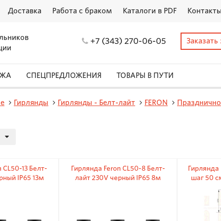
Доставка
Работа с браком
Каталоги в PDF
Контакт
льников
+7 (343) 270-06-05
Заказать
ции
АЖА
СПЕЦПРЕДЛОЖЕНИЯ
ТОВАРЫ В ПУТИ
ие
Гирлянды
Гирлянды - Белт-лайт
FERON
Празднично
 CL50-13 Белт-
Гирлянда Feron CL50-8 Белт-
Гирлянда 
рный IP65 13м
лайт 230V черный IP65 8м
шаг 50 с
се