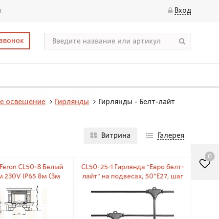
Вход
ы
 звонок
е освещение
Гирлянды
Гирлянды - Белт-лайт
Витрина
Галерея
0
Feron CL50-8 Белый
CL50-25-1 Гирлянда "Евро белт-
м 230V IP65 8м (3м
лайт" на подвесах, 50*E27, шаг
тевой шнур)
50cm черная, 25м +1,5м IP65