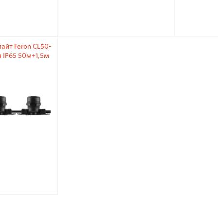
айт Feron CL50-
 IP65 50м+1,5м
ур