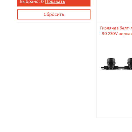
Выбрано:
0
Показать
Гирлянда белт-л
50 230V черная
шн