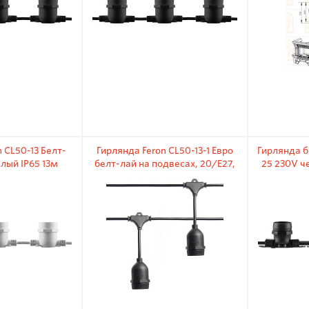
 CL50-13 Белт-
Гирлянда Feron CL50-13-1 Евро
Гирлянда б
лый IP65 13м
белт-лай на подвесах, 20/E27,
25 230V ч
черный, 13м (3м сетевой шнур)