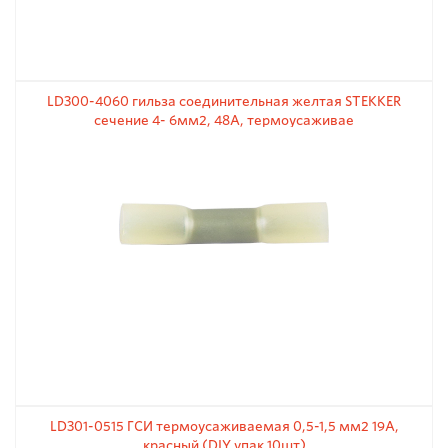
LD300-4060 гильза соединительная желтая STEKKER
сечение 4- 6мм2, 48A, термоусаживае
LD301-0515 ГСИ термоусаживаемая 0,5-1,5 мм2 19A,
красный (DIY упак 10шт)