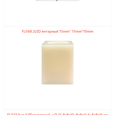
FL068 2LED янтарный 75mm* 75mm*10mm
FL073 3шт 1LED янтарный, с П/У, 8x8x10; 8x8x12,5; 8x8x15 см