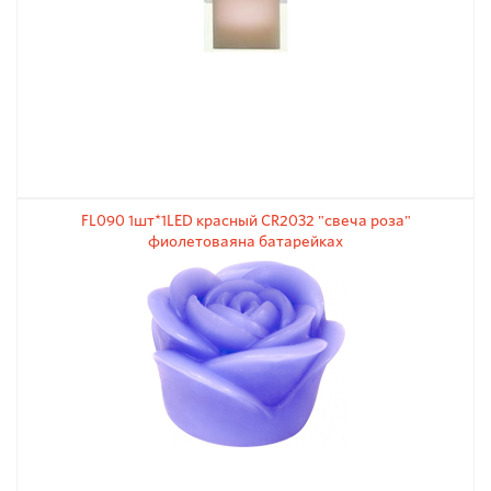
FL090 1шт*1LED красный CR2032 "свеча роза"
фиолетоваяна батарейках