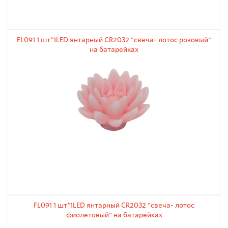
FL091 1 шт*1LED янтарный CR2032 "свеча- лотос розовый"
на батарейках
FL091 1 шт*1LED янтарный CR2032 "свеча- лотос
фиолетовый" на батарейках