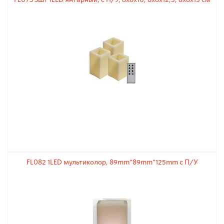
FL082 1LED мультиколор, 89mm*89mm*125mm с П/У