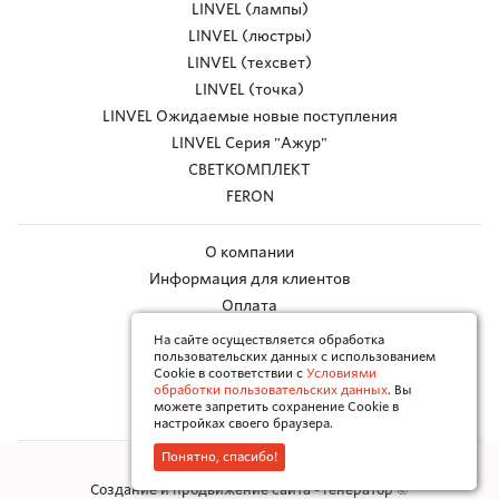
LINVEL (лампы)
LINVEL (люстры)
LINVEL (техсвет)
LINVEL (точка)
LINVEL Ожидаемые новые поступления
LINVEL Серия "Ажур"
СВЕТКОМПЛЕКТ
FERON
О компании
Информация для клиентов
Оплата
Доставка
На сайте осуществляется обработка
пользовательских данных с использованием
Работа с браком
Cookie в соответствии с
Условиями
Каталоги в PDF
обработки пользовательских данных
. Вы
можете запретить сохранение Cookie в
Контакты
настройках своего браузера.
Понятно, спасибо!
Политика конфиденциальности
Создание и продвижение сайта - Генератор ©