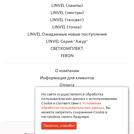
LINVEL (лампы)
LINVEL (люстры)
LINVEL (техсвет)
LINVEL (точка)
LINVEL Ожидаемые новые поступления
LINVEL Серия "Ажур"
СВЕТКОМПЛЕКТ
FERON
О компании
Информация для клиентов
Оплата
Доставка
На сайте осуществляется обработка
пользовательских данных с использованием
Работа с браком
Cookie в соответствии с
Условиями
Каталоги в PDF
обработки пользовательских данных
. Вы
можете запретить сохранение Cookie в
Контакты
настройках своего браузера.
Понятно, спасибо!
Политика конфиденциальности