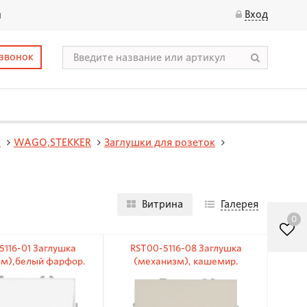
Вход
ы
 звонок
N
WAGO,STEKKER
Заглушки для розеток
Витрина
Галерея
0
5116-01 Заглушка
RST00-5116-08 Заглушка
м),белый фарфор.
(механизм), кашемир.