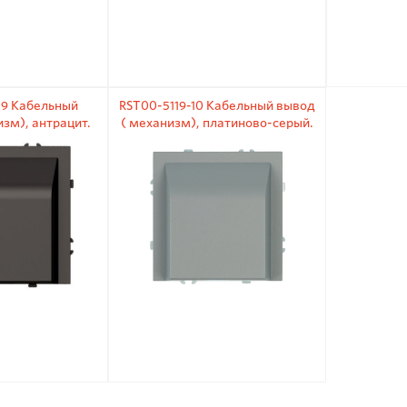
09 Кабельный
RST00-5119-10 Кабельный вывод
зм), антрацит.
( механизм), платиново-серый.