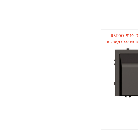
RST00-5119-
вывод ( механи