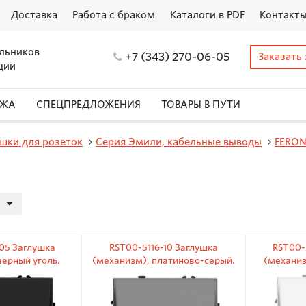
Доставка
Работа с браком
Каталоги в PDF
Контакт
льников
+7 (343) 270-06-05
Заказать
ции
АЖА
СПЕЦПРЕДЛОЖЕНИЯ
ТОВАРЫ В ПУТИ
шки для розеток
Серия Эмили, кабельные выводы
FERO
05 Заглушка
RST00-5116-10 Заглушка
RST00-
ерный уголь.
(механизм), платиново-серый.
(механиз