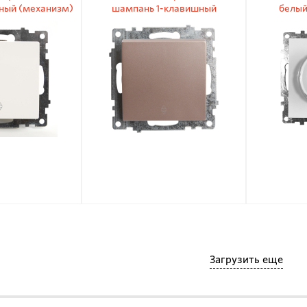
ный (механизм)
шампань 1-клавишный
белый
 10А
(механизм) 250В 10А
диммиру
Загрузить еще