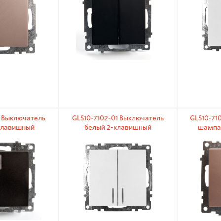
5 Выключатель
GLS10-7102-01 Выключатель
GLS10-71
клавишный
белый 2-клавишный
шампа
 индикатором
(механизм) с индикатором
(механи
 10А
250В 10А