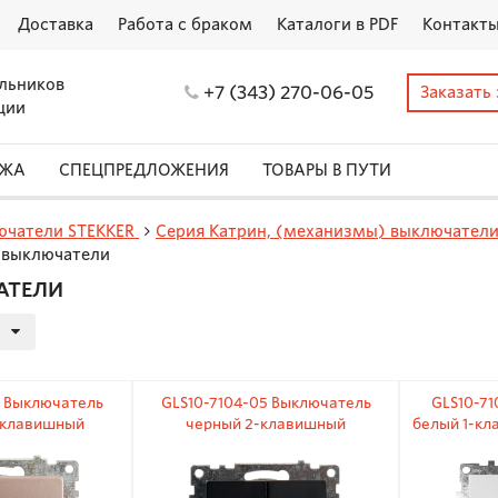
Доставка
Работа с браком
Каталоги в PDF
Контакт
льников
+7 (343) 270-06-05
Заказать
ции
АЖА
СПЕЦПРЕДЛОЖЕНИЯ
ТОВАРЫ В ПУТИ
ючатели STEKKER
Серия Катрин, (механизмы) выключател
 выключатели
АТЕЛИ
2 Выключатель
GLS10-7104-05 Выключатель
GLS10-71
-клавишный
черный 2-клавишный
белый 1-к
) 250В 10А
(механизм) 250В 10А
с инди