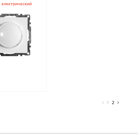
 электрический
ющий (механизм)
250В 10А
1
2