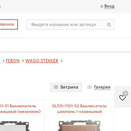
Вход
ы
 звонок
и
FERON
WAGO,STEKKER
Витрина
Галерея
0
01-01 Выключатель
GLS10-7101-02 Выключатель
лавишный (механизм)
шампань 1-клавишный
катором 250В 10А
(механизм) с индикатором
250В 10А