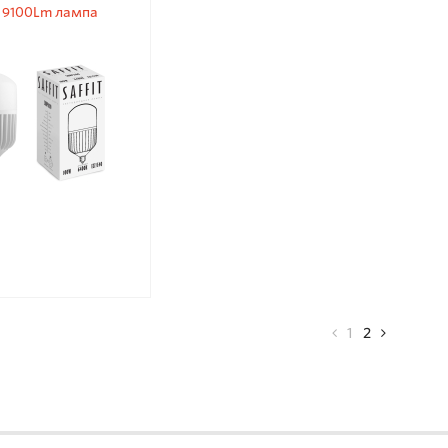
 9100Lm лампа
етодиодная
1
2