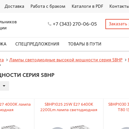
Доставка
Работа с браком
Каталоги в PDF
Контакт
льников
+7 (343) 270-06-05
Заказать
ции
АЖА
СПЕЦПРЕДЛОЖЕНИЯ
ТОВАРЫ В ПУТИ
та
Лампы светодиодные высокой мощности серия SBHP
P
ОСТИ СЕРИЯ SBHP
27 4000K лампа
SBHP1025 25W E27 6400K
SBHP1030 
иодная
2200Lm лампа светодиодная
T80 1
св