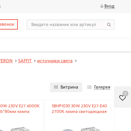
Вход
ы
 звонок
FERON
SAFFIT
источники света
Витрина
Галерея
0
30W 230V E27 4000K
SBHP1030 30W 230V E27-E40
35*80мм лампа
2700K лампа светодиодная
етодиодная