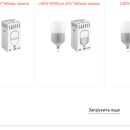
0*140мм лампа
230V 9100Lm 255*160мм лампа
230V
иодная
светодиодная
св
Загрузить еще