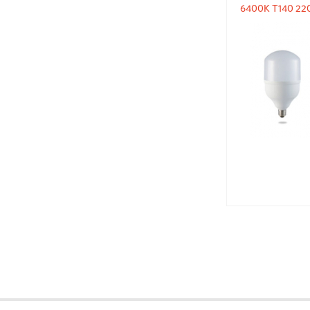
6400K T140 22
светод