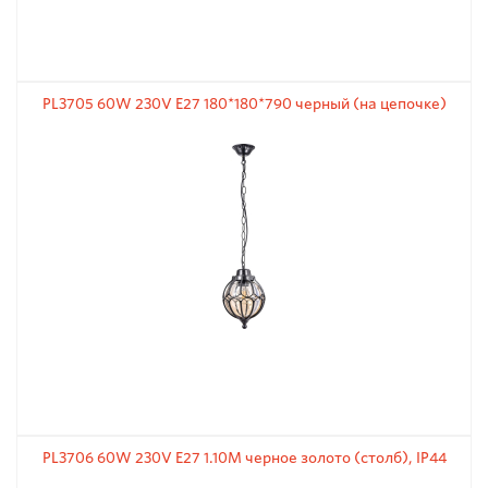
PL3705 60W 230V E27 180*180*790 черный (на цепочке)
PL3706 60W 230V E27 1.10М черное золото (столб), IP44