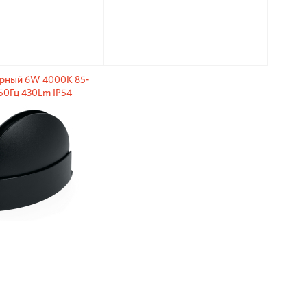
ерный 6W 4000К 85-
50Гц 430Lm IP54