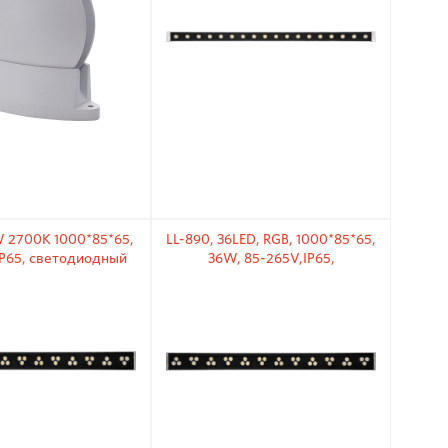
W 2700K 1000*85*65,
LL-890, 36LED, RGB, 1000*85*65,
IP65, светодиодный
36W, 85-265V,IP65,
ный прожектор
светодиодный линейный
прожектор