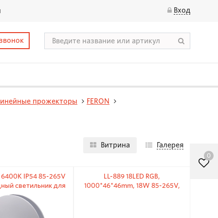
Вход
ы
 звонок
линейные прожекторы
FERON
Витрина
Галерея
0
 6400К IP54 85-265V
LL-889 18LED RGB,
ный светильник для
1000*46*46mm, 18W 85-265V,
ной подсветки Feron
IP65