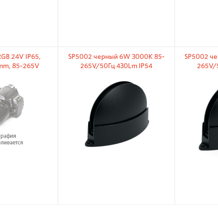
GB 24V IP65,
SP5002 черный 6W 3000К 85-
SP5002 ч
mm, 85-265V
265V/50Гц 430Lm IP54
265V/