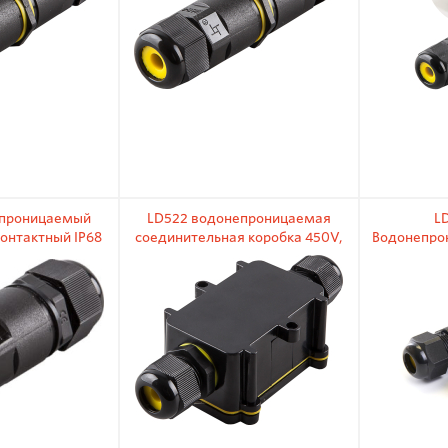
епроницаемый
LD522 водонепроницаемая
L
контактный IP68
cоединительная коробка 450V,
Водонепро
 16A
IP68, 125x55x36, черный
3-