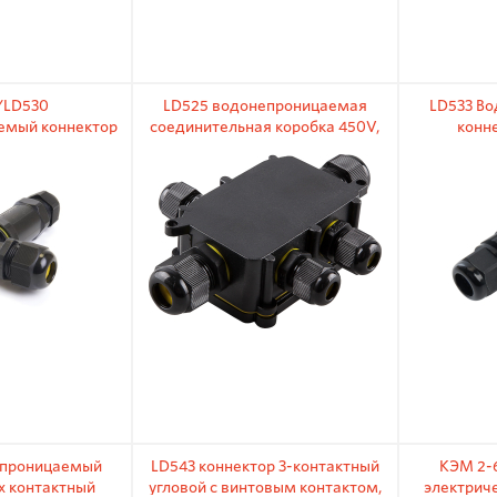
/LD530
LD525 водонепроницаемая
LD533 В
емый коннектор
cоединительная коробка 450V,
конне
тактный
IP68, 140х100х36, черный
СМК221пр
1
епроницаемый
LD543 коннектор 3-контактный
КЭМ 2-
х контактный
угловой с винтовым контактом,
электрич