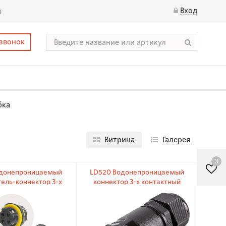
Вход
ы
 звонок
бка
Витрина
Галерея
0
одонепроницаемый
LD520 Водонепроницаемый
ель-коннектор 3-х
коннектор 3-х контактный
онтактный