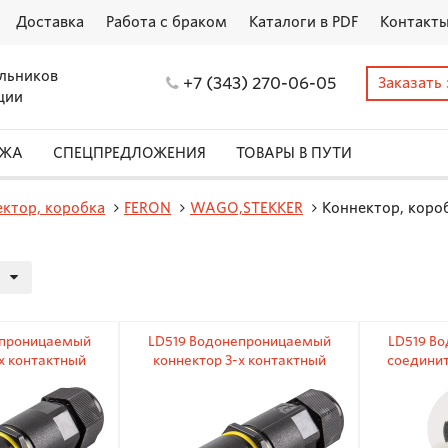
Доставка
Работа с браком
Каталоги в PDF
Контакт
льников
+7 (343) 270-06-05
Заказать
ции
АЖА
СПЕЦПРЕДЛОЖЕНИЯ
ТОВАРЫ В ПУТИ
ктор, коробка
FERON
WAGO,STEKKER
Коннектор, коро
епроницаемый
LD519 Водонепроницаемый
LD519 В
х контактный
коннектор 3-х контактный
соединит
к