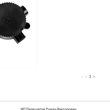
65x165 черный
1
2
ИП Перешитов Роман Викторович,