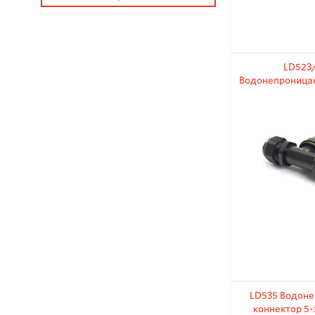
LD523
Водонепроница
3-х кон
LD535 Водон
коннектор 5-