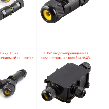
D522/LD529
LD523 водонепроницаемая
ницаемый коннектор
cоединительная коробка 450V,
х контактный
IP68, 140х78х36, черный