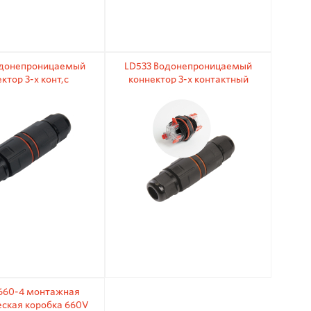
одонепроницаемый
LD533 Водонепроницаемый
ктор 3-х конт,с
коннектор 3-х контактный
ужинным контактом
101*33*33мм.
01*33*33мм
660-4 монтажная
еская коробка 660V