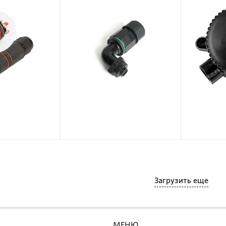
*33мм.
черный 73х42,5х31мм
165x
Загрузить еще
МЕНЮ