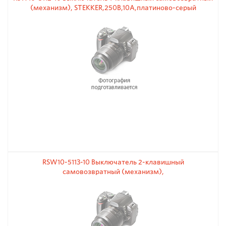
(механизм), STEKKER,250В,10А,платиново-серый
RSW10-5113-10 Выключатель 2-клавишный
самовозвратный (механизм),
STEKKER,250В,10А,платиново-серый