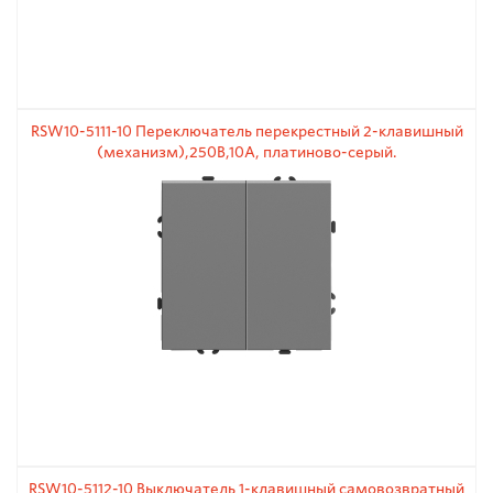
RSW10-5111-10 Переключатель перекрестный 2-клавишный
(механизм),250В,10А, платиново-серый.
RSW10-5112-10 Выключатель 1-клавишный самовозвратный