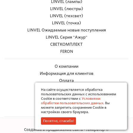
LINVEL (лампы)
LINVEL (люстры)
LINVEL (техсвет)
LINVEL (точка)
LINVEL Ожидаемые новые поступления
LINVEL Серия "Ажур"
СВЕТКОМПЛЕКТ
FERON
О компании
Информация для клиентов
Оплата
Доставка
На сайте осуществляется обработка
пользовательских данных с использованием
Работа с браком
Cookie в соответствии с
Условиями
Каталоги в PDF
обработки пользовательских данных
. Вы
можете запретить сохранение Cookie в
Контакты
настройках своего браузера.
Понятно, спасибо!
Политика конфиденциальности
Создание и продвижение сайта - Генератор ©