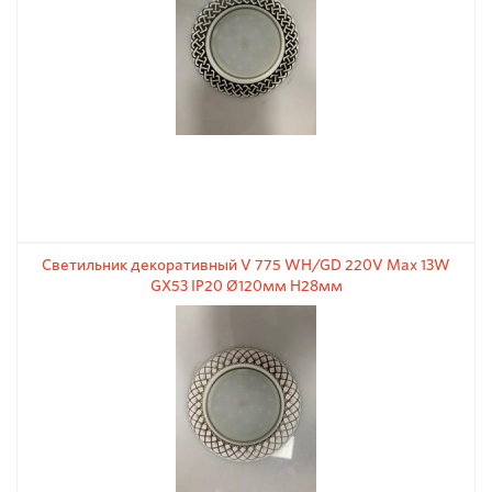
Светильник декоративный V 775 WH/GD 220V Max 13W
GX53 IP20 Ø120мм H28мм