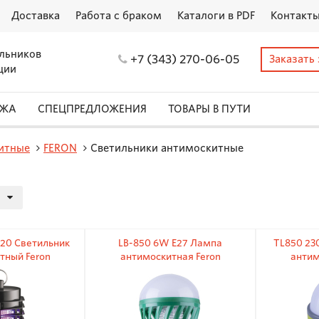
Доставка
Работа с браком
Каталоги в PDF
Контакт
льников
+7 (343) 270-06-05
Заказать
ции
АЖА
СПЕЦПРЕДЛОЖЕНИЯ
ТОВАРЫ В ПУТИ
итные
FERON
Светильники антимоскитные
20 Светильник
LB-850 6W E27 Лампа
TL850 23
тный Feron
антимоскитная Feron
антим
5x190мм
9