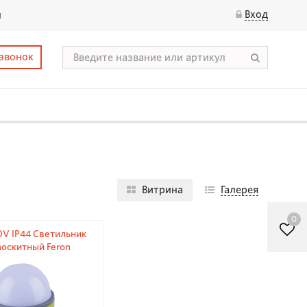
Вход
ы
 звонок
Витрина
Галерея
0
0V IP44 Светильник
оскитный Feron
0x90x155мм