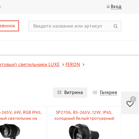
Вход
ы
 звонок
нтовые) светильники LUXE
FERON
Витрина
Галерея
0
-265V, 6W, RGB IP65,
SP2706, 85-265V, 12W, IP65,
ный светильник на
холодный белый тротуарный
колышке
светильник на колышке