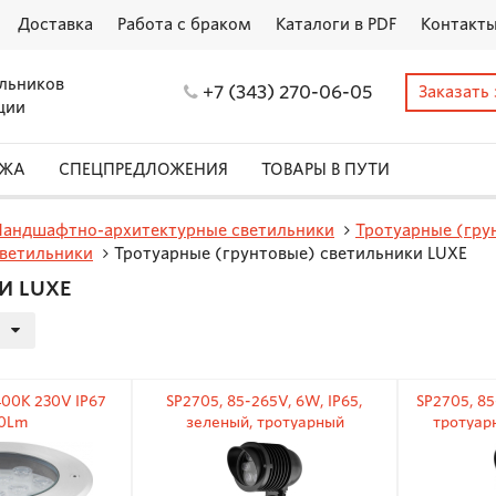
Доставка
Работа с браком
Каталоги в PDF
Контакт
льников
+7 (343) 270-06-05
Заказать
ции
АЖА
СПЕЦПРЕДЛОЖЕНИЯ
ТОВАРЫ В ПУТИ
Ландшафтно-архитектурные светильники
Тротуарные (гру
ветильники
Тротуарные (грунтовые) светильники LUXE
И LUXE
00K 230V IP67
SP2705, 85-265V, 6W, IP65,
SP2705, 85
0Lm
зеленый, тротуарный
тротуар
светильник на колышке