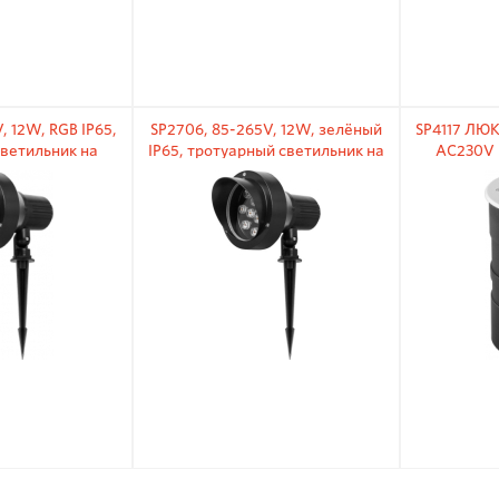
, 12W, RGB IP65,
SP2706, 85-265V, 12W, зелёный
SP4117 ЛЮ
ветильник на
IP65, тротуарный светильник на
AC230V 
ышке
колышке