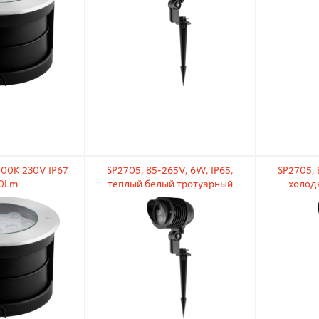
00K 230V IP67
SP2705, 85-265V, 6W, IP65,
SP2705, 
0Lm
теплый белый тротуарный
холод
светильник на колышке
светил