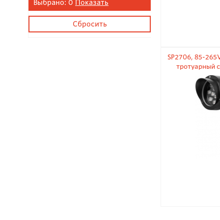
Выбрано:
0
Показать
SP2706, 85-265V
тротуарный с
кол